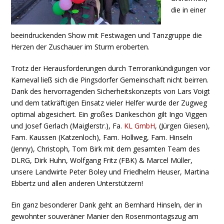
die in einer
beeindruckenden Show mit Festwagen und Tanzgruppe die
Herzen der Zuschauer im Sturm eroberten.
Trotz der Herausforderungen durch Terrorankündigungen vor
Karneval ließ sich die Pingsdorfer Gemeinschaft nicht beirren.
Dank des hervorragenden Sicherheitskonzepts von Lars Voigt
und dem tatkräftigen Einsatz vieler Helfer wurde der Zugweg
optimal abgesichert. Ein großes Dankeschön gilt Ingo Viggen
und Josef Gerlach (Maiglerstr.), Fa.
KL GmbH
, (Jürgen Giesen),
Fam. Kaussen (Katzenloch), Fam. Hollweg, Fam. Hinseln
(Jenny), Christoph, Tom Birk mit dem gesamten Team des
DLRG, Dirk Huhn, Wolfgang Fritz (FBK) & Marcel Müller,
unsere Landwirte Peter Boley und Friedhelm Heuser, Martina
Ebbertz und allen anderen Unterstützern!
Ein ganz besonderer Dank geht an Bernhard Hinseln, der in
gewohnter souveräner Manier den Rosenmontagszug am