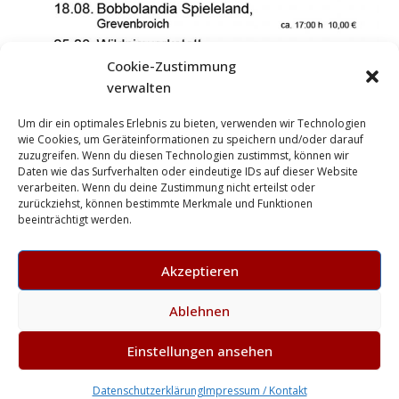
Cookie-Zustimmung
verwalten
Um dir ein optimales Erlebnis zu bieten, verwenden wir Technologien
wie Cookies, um Geräteinformationen zu speichern und/oder darauf
zuzugreifen. Wenn du diesen Technologien zustimmst, können wir
Daten wie das Surfverhalten oder eindeutige IDs auf dieser Website
verarbeiten. Wenn du deine Zustimmung nicht erteilst oder
zurückziehst, können bestimmte Merkmale und Funktionen
beeinträchtigt werden.
Akzeptieren
Ablehnen
previous
next
Bilder vom Maifest
Dorf- und Schulfest 2014:
Einstellungen ansehen
post:
post:
Wir feiern bei jedem Wetter!
Datenschutzerklärung
Impressum / Kontakt