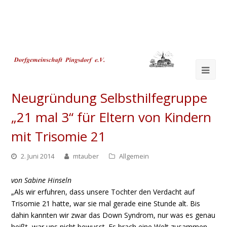
Ope
Mob
Neugründung Selbsthilfegruppe
Me
„21 mal 3“ für Eltern von Kindern
mit Trisomie 21
2. Juni 2014
mtauber
Allgemein
von Sabine Hinseln
„Als wir erfuhren, dass unsere Tochter den Verdacht auf
Trisomie 21 hatte, war sie mal gerade eine Stunde alt. Bis
dahin kannten wir zwar das Down Syndrom, nur was es genau
heißt, war uns nicht bewusst. Es brach eine Welt zusammen.