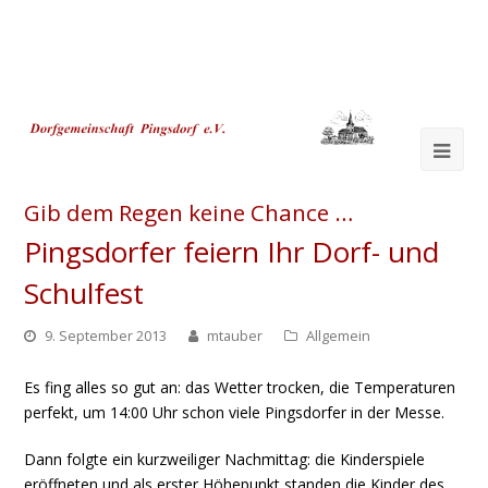
Ope
Mob
Gib dem Regen keine Chance …
Me
Pingsdorfer feiern Ihr Dorf- und
Schulfest
9. September 2013
mtauber
Allgemein
Es fing alles so gut an: das Wetter trocken, die Temperaturen
perfekt, um 14:00 Uhr schon viele Pingsdorfer in der Messe.
Dann folgte ein kurzweiliger Nachmittag: die Kinderspiele
eröffneten und als erster Höhepunkt standen die Kinder des