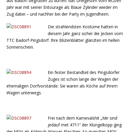
aus Badorf begrüßen zu dürfen: das Dreigestirn vom letzten
Jahr war mit seiner Entourage als Blaue Zylinder wieder im
Zug dabei – und nachher bei der Party im Jugendheim.
Die strahlendsten Kostüme hatten in
diesem Jahr ganz sicher die Jecken vom
TTC Badorf-Pingsdorf. Ihre Blütenblätter glänzten im hellen
Sonnenschein.
Ein fester Bestandteil des Pingsdorfer
Zuges ist schon lange der Wagen der
ehemaligen Dorfvorstände. Sie waren als Köche auf ihrem
Wagen unterwegs.
Frei nach dem Karnevalshit „Mir sind
jedäuf met 4711“ der Klüngelköpp ging
der MGV als Kölnisch-Wasser-Flaschen. So manches MGV-