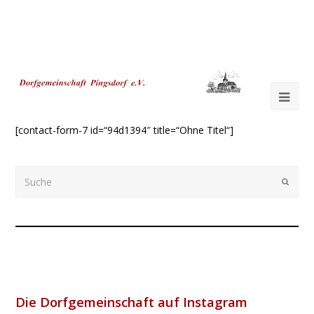
Ope
Mob
[contact-form-7 id=“94d1394″ title=“Ohne Titel“]
Me
Suche
Submi
Die Dorfgemeinschaft auf Instagram